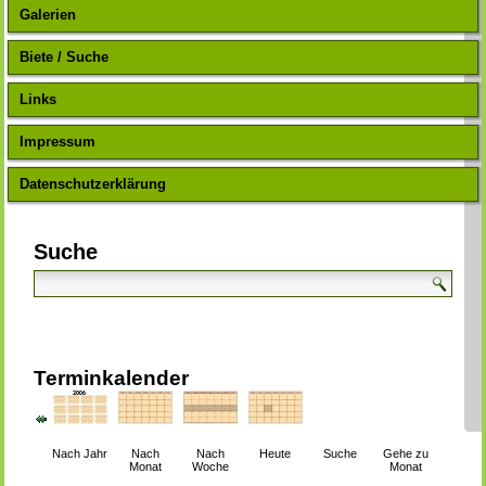
Galerien
Biete / Suche
Links
Impressum
Datenschutzerklärung
Suche
Terminkalender
Nach Jahr
Nach
Nach
Heute
Suche
Gehe zu
Monat
Woche
Monat