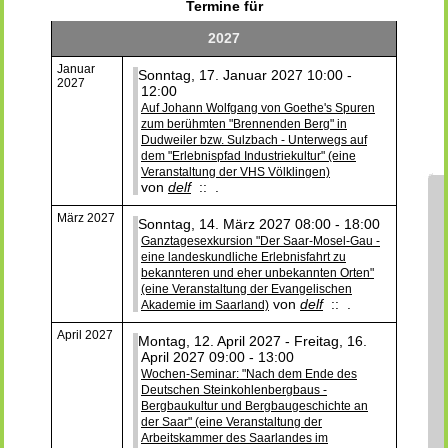
Termine für
2027
Januar
Sonntag, 17. Januar 2027 10:00 -
2027
12:00
Auf Johann Wolfgang von Goethe's Spuren
zum berühmten "Brennenden Berg" in
Dudweiler bzw. Sulzbach - Unterwegs auf
dem "Erlebnispfad Industriekultur" (eine
Veranstaltung der VHS Völklingen)
von
delf
:: .
März 2027
Sonntag, 14. März 2027 08:00 - 18:00
Ganztagesexkursion "Der Saar-Mosel-Gau -
eine landeskundliche Erlebnisfahrt zu
bekannteren und eher unbekannten Orten"
(eine Veranstaltung der Evangelischen
von
delf
:: .
Akademie im Saarland)
April 2027
Montag, 12. April 2027 - Freitag, 16.
April 2027 09:00 - 13:00
Wochen-Seminar: "Nach dem Ende des
Deutschen Steinkohlenbergbaus -
Bergbaukultur und Bergbaugeschichte an
der Saar" (eine Veranstaltung der
Arbeitskammer des Saarlandes im