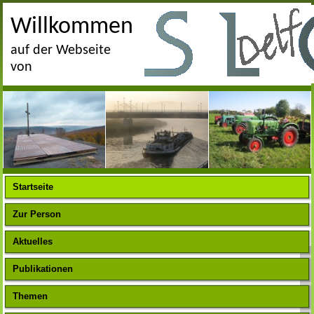
Willkommen
auf der Webseite
von
Startseite
Zur Person
Aktuelles
Publikationen
Themen