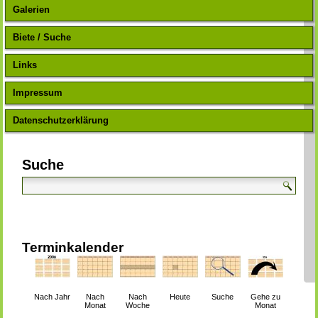
Galerien
Biete / Suche
Links
Impressum
Datenschutzerklärung
Suche
Terminkalender
Nach Jahr
Nach
Nach
Heute
Suche
Gehe zu
Monat
Woche
Monat