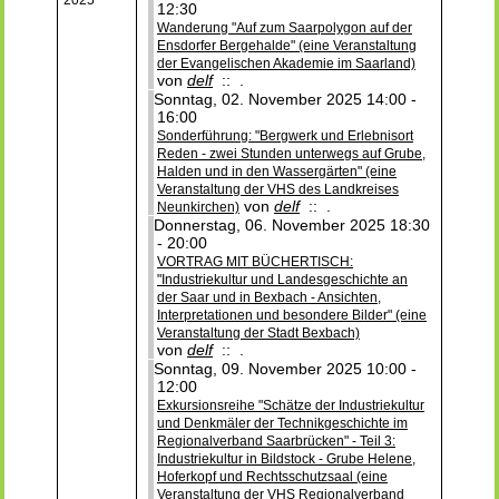
12:30
Wanderung "Auf zum Saarpolygon auf der
Ensdorfer Bergehalde" (eine Veranstaltung
der Evangelischen Akademie im Saarland)
von
delf
:: .
Sonntag, 02. November 2025 14:00 -
16:00
Sonderführung: "Bergwerk und Erlebnisort
Reden - zwei Stunden unterwegs auf Grube,
Halden und in den Wassergärten" (eine
Veranstaltung der VHS des Landkreises
von
delf
:: .
Neunkirchen)
Donnerstag, 06. November 2025 18:30
- 20:00
VORTRAG MIT BÜCHERTISCH:
"Industriekultur und Landesgeschichte an
der Saar und in Bexbach - Ansichten,
Interpretationen und besondere Bilder" (eine
Veranstaltung der Stadt Bexbach)
von
delf
:: .
Sonntag, 09. November 2025 10:00 -
12:00
Exkursionsreihe "Schätze der Industriekultur
und Denkmäler der Technikgeschichte im
Regionalverband Saarbrücken" - Teil 3:
Industriekultur in Bildstock - Grube Helene,
Hoferkopf und Rechtsschutzsaal (eine
Veranstaltung der VHS Regionalverband