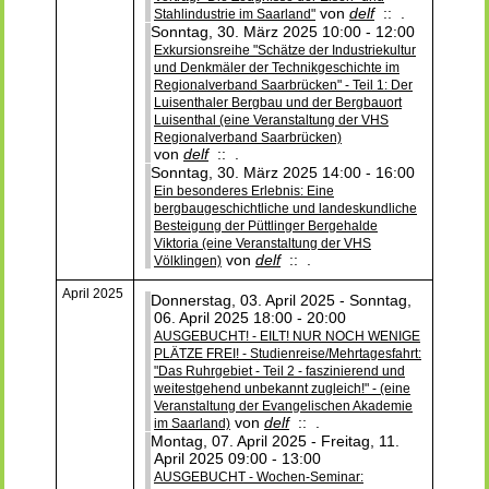
von
delf
:: .
Stahlindustrie im Saarland"
Sonntag, 30. März 2025 10:00 - 12:00
Exkursionsreihe "Schätze der Industriekultur
und Denkmäler der Technikgeschichte im
Regionalverband Saarbrücken" - Teil 1: Der
Luisenthaler Bergbau und der Bergbauort
Luisenthal (eine Veranstaltung der VHS
Regionalverband Saarbrücken)
von
delf
:: .
Sonntag, 30. März 2025 14:00 - 16:00
Ein besonderes Erlebnis: Eine
bergbaugeschichtliche und landeskundliche
Besteigung der Püttlinger Bergehalde
Viktoria (eine Veranstaltung der VHS
von
delf
:: .
Völklingen)
April 2025
Donnerstag, 03. April 2025 - Sonntag,
06. April 2025 18:00 - 20:00
AUSGEBUCHT! - EILT! NUR NOCH WENIGE
PLÄTZE FREI! - Studienreise/Mehrtagesfahrt:
"Das Ruhrgebiet - Teil 2 - faszinierend und
weitestgehend unbekannt zugleich!" - (eine
Veranstaltung der Evangelischen Akademie
von
delf
:: .
im Saarland)
Montag, 07. April 2025 - Freitag, 11.
April 2025 09:00 - 13:00
AUSGEBUCHT - Wochen-Seminar: