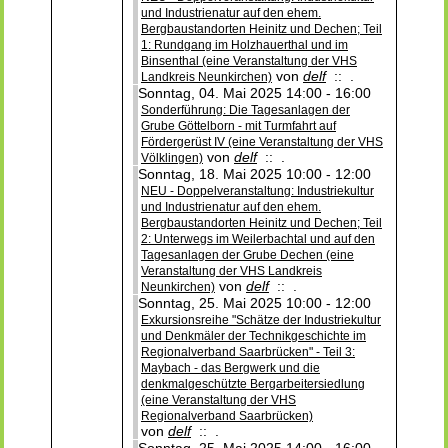
und Industrienatur auf den ehem.
Bergbaustandorten Heinitz und Dechen; Teil
1: Rundgang im Holzhauerthal und im
Binsenthal (eine Veranstaltung der VHS
von
delf
:: .
Landkreis Neunkirchen)
Sonntag, 04. Mai 2025 14:00 - 16:00
Sonderführung: Die Tagesanlagen der
Grube Göttelborn - mit Turmfahrt auf
Fördergerüst IV (eine Veranstaltung der VHS
von
delf
:: .
Völklingen)
Sonntag, 18. Mai 2025 10:00 - 12:00
NEU - Doppelveranstaltung: Industriekultur
und Industrienatur auf den ehem.
Bergbaustandorten Heinitz und Dechen; Teil
2: Unterwegs im Weilerbachtal und auf den
Tagesanlagen der Grube Dechen (eine
Veranstaltung der VHS Landkreis
von
delf
:: .
Neunkirchen)
Sonntag, 25. Mai 2025 10:00 - 12:00
Exkursionsreihe "Schätze der Industriekultur
und Denkmäler der Technikgeschichte im
Regionalverband Saarbrücken" - Teil 3:
Maybach - das Bergwerk und die
denkmalgeschützte Bergarbeitersiedlung
(eine Veranstaltung der VHS
Regionalverband Saarbrücken)
von
delf
:: .
Sonntag, 25. Mai 2025 14:00 - 16:00