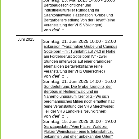
Bergbaugeschichtlicher und
industriekultureller Rundgang im
Saarkohlenwald: Faszination "Grube und
Bergarbeitersiedlung Von der Heydt" (eine
Veranstaltung der VHS Völklingen)
von
delf
:: .
Juni 2025
Sonntag, 01. Juni 2025 10:00 - 12:00
Exkursion: "Faszination Grube und Campus
Göttelborn - mit Turmfahrt auf 74,3 m Höhe
am Fördergerüst Göttelborn IV" - zwei
Stunden unterwegs auf einer grandiosen
ehemaligen Bergwerksfläche (eine
Veranstaltung der VHS Quierschied)
von
delf
:: .
Sonntag, 01. Juni 2025 14:00 - 16:00
Sonderführung: Die Grube Itzenplitz, der
Bergbau in Heiligenwald und im
Naherholungsraum Itzenplitz - Wo sich
bergmännisches Milieu noch erhalten hat!
(eine Veranstaltung der VHS Merchweiler,
Teil der VHS Landkreis Neunkirchen)
von
delf
:: .
Sonntag, 15. Juni 2025 08:00 - 19:00
Ganztagesfahrt "Vom Pfälzer Wald zur
Pfälzer Weinstraße - eine Erlebnisfahrt zu
bekannten und eher unbekannten Orten"