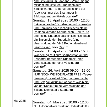
"Industriekultur im Saarland - Vom Umgang
mit dem industriellen Erbe nach dem
Strukturwandel" (eine Veranstaltung der
Arbeitskammer des Saarlandes im
von
delf
:: .
Bildungszentrum Kirkel)
Sonntag, 13. April 2025 10:00 - 12:00
Exkursionsreihe "Schätze der Industriekultur
und Denkmäler der Technikgeschichte im
Regionalverband Saarbrücken - Teil 2: Die
ehemalige Knappschaftsklinik in Fischbach -
ein Ensemble der Superlative (eine
Veranstaltung der VHS Regionalverband
von
delf
:: .
Saarbrücken)
Sonntag, 13. April 2025 14:00 - 16:30
Wanderung "Auf zum Saarpolygon auf der
Ensdorfer Bergehalde Duhamel" (eine
Veranstaltung der VHS Völklingen)
von
delf
:: .
Samstag, 26. April 2025 09:00 - 15:00
NUR NOCH WENIGE PLÄTZE FREI! - Tages-
Seminar (kostenfrei): "Bergbaugeschichte
und Bergbaukultur im Saarland: Was bleibt
von der Kohle?" (eine Veranstaltung der
Stiftung Demokratie Saarland)
von
delf
:: .
Mai 2025
Sonntag, 04. Mai 2025 10:00 - 12:00
NEU - Doppelveranstaltung: Industriekultur