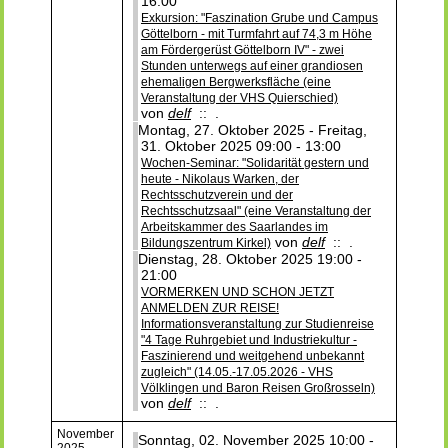
16:00
Exkursion: "Faszination Grube und Campus
Göttelborn - mit Turmfahrt auf 74,3 m Höhe
am Fördergerüst Göttelborn IV" - zwei
Stunden unterwegs auf einer grandiosen
ehemaligen Bergwerksfläche (eine
Veranstaltung der VHS Quierschied)
von
delf
:: .
Montag, 27. Oktober 2025 - Freitag,
31. Oktober 2025 09:00 - 13:00
Wochen-Seminar: "Solidarität gestern und
heute - Nikolaus Warken, der
Rechtsschutzverein und der
Rechtsschutzsaal" (eine Veranstaltung der
Arbeitskammer des Saarlandes im
von
delf
:: .
Bildungszentrum Kirkel)
Dienstag, 28. Oktober 2025 19:00 -
21:00
VORMERKEN UND SCHON JETZT
ANMELDEN ZUR REISE!
Informationsveranstaltung zur Studienreise
"4 Tage Ruhrgebiet und Industriekultur -
Faszinierend und weitgehend unbekannt
zugleich" (14.05.-17.05.2026 - VHS
Völklingen und Baron Reisen Großrosseln)
von
delf
:: .
November
Sonntag, 02. November 2025 10:00 -
2025