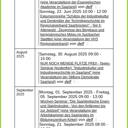
(eine Veranstaltung der Evangelischen
von
delf
:: .
Akademie im Saarland)
Sonntag, 22. Juni 2025 10:00 - 12:00
Exkursionsreihe "Schätze der Industriekultur
und Denkmäler der Technikgeschichte im
Regionalverband Saarbrücken" - Teil 4:
Altenwald - Zeugnisse des Bergbaus und
bergmännisches Milieu im Sulzbacher
Stadtteil (eine Veranstaltung der VHS
von
delf
:: .
Regionalverband)
August
Samstag, 30. August 2025 09:00 -
2025
15:00
NUR NOCH WENIGE PLÄTZE FREI! - Tages-
Seminar (kostenfrei): "Industriekultur und
Industriegeschichte im Saarland" (eine
Veranstaltung der Stiftung Demokratie
von
delf
:: .
Saarland)
September
Montag, 01. September 2025 - Freitag,
2025
05. September 2025 09:00 - 13:00
Wochen-Seminar: "Die Saarländische Eisen-
und Stahlindustrie - Von den Anfängen bis
zur Jetztzeit" (eine Veranstaltung der
Arbeitskammer des Saarlandes im
von
delf
:: .
Bildungszentrum Kirkel)
Sonntag, 21. September 2025 08:00 -