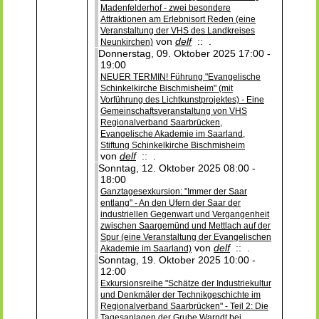
Madenfelderhof - zwei besondere
Attraktionen am Erlebnisort Reden (eine
Veranstaltung der VHS des Landkreises
von
delf
:: .
Neunkirchen)
Donnerstag, 09. Oktober 2025 17:00 -
19:00
NEUER TERMIN! Führung "Evangelische
Schinkelkirche Bischmisheim" (mit
Vorführung des Lichtkunstprojektes) - Eine
Gemeinschaftsveranstaltung von VHS
Regionalverband Saarbrücken,
Evangelische Akademie im Saarland,
Stiftung Schinkelkirche Bischmisheim
von
delf
:: .
Sonntag, 12. Oktober 2025 08:00 -
18:00
Ganztagesexkursion: "Immer der Saar
entlang" - An den Ufern der Saar der
industriellen Gegenwart und Vergangenheit
zwischen Saargemünd und Mettlach auf der
Spur (eine Veranstaltung der Evangelischen
von
delf
:: .
Akademie im Saarland)
Sonntag, 19. Oktober 2025 10:00 -
12:00
Exkursionsreihe "Schätze der Industriekultur
und Denkmäler der Technikgeschichte im
Regionalverband Saarbrücken" - Teil 2: Die
Tagesanlagen der Grube Warndt bei