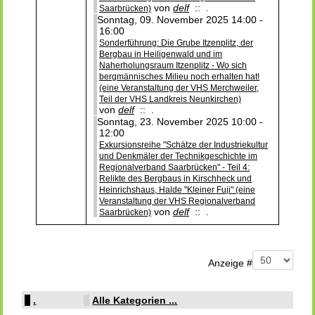
von
delf
:: .
Saarbrücken)
Sonntag, 09. November 2025 14:00 -
16:00
Sonderführung: Die Grube Itzenplitz, der
Bergbau in Heiligenwald und im
Naherholungsraum Itzenplitz - Wo sich
bergmännisches Milieu noch erhalten hat!
(eine Veranstaltung der VHS Merchweiler,
Teil der VHS Landkreis Neunkirchen)
von
delf
:: .
Sonntag, 23. November 2025 10:00 -
12:00
Exkursionsreihe "Schätze der Industriekultur
und Denkmäler der Technikgeschichte im
Regionalverband Saarbrücken" - Teil 4:
Relikte des Bergbaus in Kirschheck und
Heinrichshaus, Halde "Kleiner Fuji" (eine
Veranstaltung der VHS Regionalverband
von
delf
:: .
Saarbrücken)
Limite der Paginierungsliste
Anzeige #
.
Alle Kategorien ...