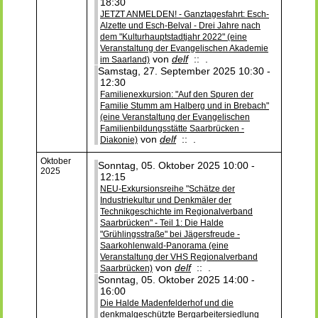
18:30
JETZT ANMELDEN! - Ganztagesfahrt: Esch-
Alzette und Esch-Belval - Drei Jahre nach
dem "Kulturhauptstadtjahr 2022" (eine
Veranstaltung der Evangelischen Akademie
von
delf
:: .
im Saarland)
Samstag, 27. September 2025 10:30 -
12:30
Familienexkursion: "Auf den Spuren der
Familie Stumm am Halberg und in Brebach"
(eine Veranstaltung der Evangelischen
Familienbildungsstätte Saarbrücken -
von
delf
:: .
Diakonie)
Oktober
Sonntag, 05. Oktober 2025 10:00 -
2025
12:15
NEU-Exkursionsreihe "Schätze der
Industriekultur und Denkmäler der
Technikgeschichte im Regionalverband
Saarbrücken" - Teil 1: Die Halde
"Grühlingsstraße" bei Jägersfreude -
Saarkohlenwald-Panorama (eine
Veranstaltung der VHS Regionalverband
von
delf
:: .
Saarbrücken)
Sonntag, 05. Oktober 2025 14:00 -
16:00
Die Halde Madenfelderhof und die
denkmalgeschützte Bergarbeitersiedlung