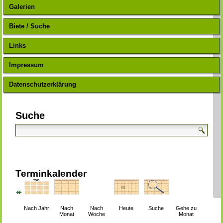
Galerien
Biete / Suche
Links
Impressum
Datenschutzerklärung
Suche
Terminkalender
Nach Jahr
Nach
Nach
Heute
Suche
Gehe zu
Monat
Woche
Monat