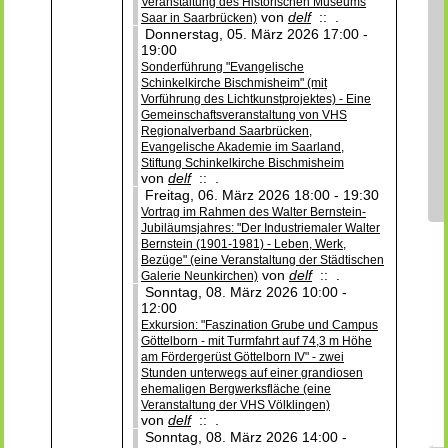
Veranstaltung des Historischen Museums
von
delf
:: .
Saar in Saarbrücken)
Donnerstag, 05. März 2026 17:00 -
19:00
Sonderführung "Evangelische
Schinkelkirche Bischmisheim" (mit
Vorführung des Lichtkunstprojektes) - Eine
Gemeinschaftsveranstaltung von VHS
Regionalverband Saarbrücken,
Evangelische Akademie im Saarland,
Stiftung Schinkelkirche Bischmisheim
von
delf
:: .
Freitag, 06. März 2026 18:00 - 19:30
Vortrag im Rahmen des Walter Bernstein-
Jubiläumsjahres: "Der Industriemaler Walter
Bernstein (1901-1981) - Leben, Werk,
Bezüge" (eine Veranstaltung der Städtischen
von
delf
:: .
Galerie Neunkirchen)
Sonntag, 08. März 2026 10:00 -
12:00
Exkursion: "Faszination Grube und Campus
Göttelborn - mit Turmfahrt auf 74,3 m Höhe
am Fördergerüst Göttelborn IV" - zwei
Stunden unterwegs auf einer grandiosen
ehemaligen Bergwerksfläche (eine
Veranstaltung der VHS Völklingen)
von
delf
:: .
Sonntag, 08. März 2026 14:00 -