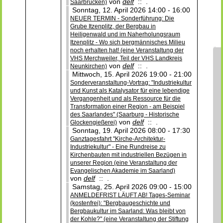
von
delf
:: .
Saarbrücken)
Sonntag, 12. April 2026 14:00 - 16:00
NEUER TERMIN - Sonderführung: Die
Grube Itzenplitz, der Bergbau in
Heiligenwald und im Naherholungsraum
Itzenplitz - Wo sich bergmännisches Milieu
noch erhalten hat! (eine Veranstaltung der
VHS Merchweiler, Teil der VHS Landkreis
von
delf
:: .
Neunkirchen)
Mittwoch, 15. April 2026 19:00 - 21:00
Sonderveranstaltung-Vortrag: "Industriekultur
und Kunst als Katalysator für eine lebendige
Vergangenheit und als Ressource für die
Transformation einer Region - am Beispiel
des Saarlandes" (Saarburg - Historische
von
delf
:: .
Glockengießerei)
Sonntag, 19. April 2026 08:00 - 17:30
Ganztagesfahrt "Kirche-Architektur-
Industriekultur" - Eine Rundreise zu
Kirchenbauten mit industriellen Bezügen in
unserer Region (eine Veranstaltung der
Evangelischen Akademie im Saarland)
von
delf
:: .
Samstag, 25. April 2026 09:00 - 15:00
ANMELDEFRIST LÄUFT AB! Tages-Seminar
(kostenfrei): "Bergbaugeschichte und
Bergbaukultur im Saarland: Was bleibt von
der Kohle?" (eine Veranstaltung der Stiftung