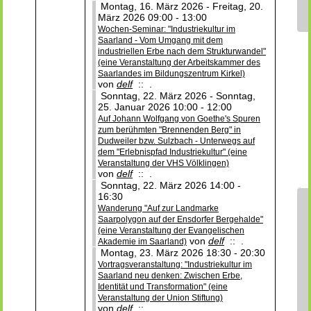
Montag, 16. März 2026 - Freitag, 20.
März 2026 09:00 - 13:00
Wochen-Seminar: "Industriekultur im
Saarland - Vom Umgang mit dem
industriellen Erbe nach dem Strukturwandel"
(eine Veranstaltung der Arbeitskammer des
Saarlandes im Bildungszentrum Kirkel)
von
delf
:: .
Sonntag, 22. März 2026 - Sonntag,
25. Januar 2026 10:00 - 12:00
Auf Johann Wolfgang von Goethe's Spuren
zum berühmten "Brennenden Berg" in
Dudweiler bzw. Sulzbach - Unterwegs auf
dem "Erlebnispfad Industriekultur" (eine
Veranstaltung der VHS Völklingen)
von
delf
:: .
Sonntag, 22. März 2026 14:00 -
16:30
Wanderung "Auf zur Landmarke
Saarpolygon auf der Ensdorfer Bergehalde"
(eine Veranstaltung der Evangelischen
von
delf
:: .
Akademie im Saarland)
Montag, 23. März 2026 18:30 - 20:30
Vortragsveranstaltung: "Industriekultur im
Saarland neu denken: Zwischen Erbe,
Identität und Transformation" (eine
Veranstaltung der Union Stiftung)
von
delf
:: .