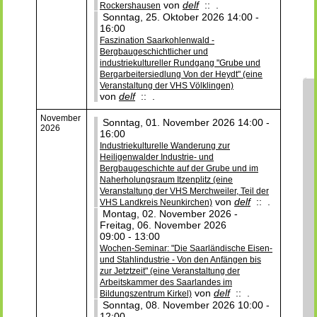
von
delf
:: .
Rockershausen
Sonntag, 25. Oktober 2026 14:00 -
16:00
Faszination Saarkohlenwald -
Bergbaugeschichtlicher und
industriekultureller Rundgang "Grube und
Bergarbeitersiedlung Von der Heydt" (eine
Veranstaltung der VHS Völklingen)
von
delf
:: .
November
Sonntag, 01. November 2026 14:00 -
2026
16:00
Industriekulturelle Wanderung zur
Heiligenwalder Industrie- und
Bergbaugeschichte auf der Grube und im
Naherholungsraum Itzenplitz (eine
Veranstaltung der VHS Merchweiler, Teil der
von
delf
:: .
VHS Landkreis Neunkirchen)
Montag, 02. November 2026 -
Freitag, 06. November 2026
09:00 - 13:00
Wochen-Seminar: "Die Saarländische Eisen-
und Stahlindustrie - Von den Anfängen bis
zur Jetztzeit" (eine Veranstaltung der
Arbeitskammer des Saarlandes im
von
delf
:: .
Bildungszentrum Kirkel)
Sonntag, 08. November 2026 10:00 -
12:00