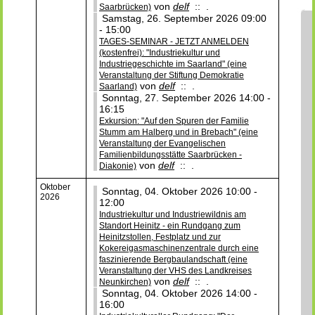
von
delf
:: .
Saarbrücken)
Samstag, 26. September 2026 09:00
- 15:00
TAGES-SEMINAR - JETZT ANMELDEN
(kostenfrei): "Industriekultur und
Industriegeschichte im Saarland" (eine
Veranstaltung der Stiftung Demokratie
von
delf
:: .
Saarland)
Sonntag, 27. September 2026 14:00 -
16:15
Exkursion: "Auf den Spuren der Familie
Stumm am Halberg und in Brebach" (eine
Veranstaltung der Evangelischen
Familienbildungsstätte Saarbrücken -
von
delf
:: .
Diakonie)
Oktober
Sonntag, 04. Oktober 2026 10:00 -
2026
12:00
Industriekultur und Industriewildnis am
Standort Heinitz - ein Rundgang zum
Heinitzstollen, Festplatz und zur
Kokereigasmaschinenzentrale durch eine
faszinierende Bergbaulandschaft (eine
Veranstaltung der VHS des Landkreises
von
delf
:: .
Neunkirchen)
Sonntag, 04. Oktober 2026 14:00 -
16:00