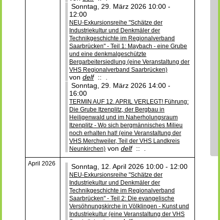
Sonntag, 29. März 2026 10:00 -
12:00
NEU-Exkursionsreihe "Schätze der
Industriekultur und Denkmäler der
Technikgeschichte im Regionalverband
Saarbrücken" - Teil 1: Maybach - eine Grube
und eine denkmalgeschützte
Bergarbeitersiedlung (eine Veranstaltung der
VHS Regionalverband Saarbrücken)
von
delf
:: .
Sonntag, 29. März 2026 14:00 -
16:00
TERMIN AUF 12. APRIL VERLEGT! Führung:
Die Grube Itzenplitz, der Bergbau in
Heiligenwald und im Naherholungsraum
Itzenplitz - Wo sich bergmännisches Milieu
noch erhalten hat! (eine Veranstaltung der
VHS Merchweiler, Teil der VHS Landkreis
von
delf
:: .
Neunkirchen)
April 2026
Sonntag, 12. April 2026 10:00 - 12:00
NEU-Exkursionsreihe "Schätze der
Industriekultur und Denkmäler der
Technikgeschichte im Regionalverband
Saarbrücken" - Teil 2: Die evangelische
Versöhnungskirche in Völklingen - Kunst und
Industriekultur (eine Veranstaltung der VHS