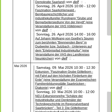
von
delf
:: .
Demokratie Saarland)
Sonntag, 26. April 2026 10:00 - 12:00
Faszination Saarkohlenwald -
Bergbaugeschichtlicher und
industriekultureller Rundgang "Grube und
Bergarbeitersiedlung Von der Heydt" (eine
Veranstaltung der VHS Völklingen)
von
delf
:: .
Sonntag, 26. April 2026 14:00 - 16:00
Auf Johann Wolfgang von Goethe's Spuren
zum berühmten "Brennenden Berg" in
Dudweiler bzw. Sulzbach - Unterwegs auf
dem "Erlebnispfad Industriekultur" (eine
Veranstaltung der VHS des Landkreises
von
delf
:: .
Neunkirchen)
Mai 2026
Samstag, 09. Mai 2026 10:30 - 12:30
Exkursion: "Faszination Grube Göttelborn -
mit Fahrt auf den höchsten Förderturm der
Erde" (eine Veranstaltung der Evangelischen
Familienbildungsstätte Saarbrücken -
von
delf
:: .
Diakonie)
Sonntag, 10. Mai 2026 10:00 - 12:00
NEU-Exkursionsreihe "Schätze der
Industriekultur und Denkmäler der
Technikgeschichte im Regionalverband
Saarbrücken" - Teil 3: Die Göttelborner
Haldenlandschaft mit Haupthalde,