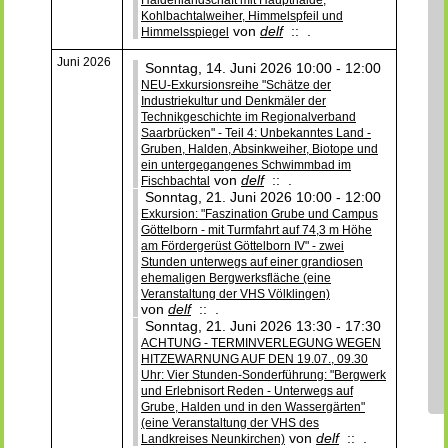
Kohlbachtalweiher, Himmelspfeil und
von
delf
:: .
Himmelsspiegel
Juni 2026
Sonntag, 14. Juni 2026 10:00 - 12:00
NEU-Exkursionsreihe "Schätze der
Industriekultur und Denkmäler der
Technikgeschichte im Regionalverband
Saarbrücken" - Teil 4: Unbekanntes Land -
Gruben, Halden, Absinkweiher, Biotope und
ein untergegangenes Schwimmbad im
von
delf
:: .
Fischbachtal
Sonntag, 21. Juni 2026 10:00 - 12:00
Exkursion: "Faszination Grube und Campus
Göttelborn - mit Turmfahrt auf 74,3 m Höhe
am Fördergerüst Göttelborn IV" - zwei
Stunden unterwegs auf einer grandiosen
ehemaligen Bergwerksfläche (eine
Veranstaltung der VHS Völklingen)
von
delf
:: .
Sonntag, 21. Juni 2026 13:30 - 17:30
ACHTUNG - TERMINVERLEGUNG WEGEN
HITZEWARNUNG AUF DEN 19.07., 09.30
Uhr: Vier Stunden-Sonderführung: "Bergwerk
und Erlebnisort Reden - Unterwegs auf
Grube, Halden und in den Wassergärten"
(eine Veranstaltung der VHS des
von
delf
:: .
Landkreises Neunkirchen)