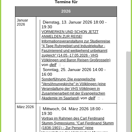
Termine für
2026
Januar
Dienstag, 13. Januar 2026 18:00 -
2026
19:30
VORMERKEN UND SCHON JETZT
ANMELDEN ZUR REISE!
Informationsveranstaltung zur Studienreise
"4 Tage Ruhrgebiet und Industriekultur -
Faszinierend und weitgehend unbekannt
zugleich" (14.05.-17.05.2026 - VHS
Völklingen und Baron Reisen Großrosseln)
von
delf
:: .
Sonntag, 25. Januar 2026 14:00 -
16:00
Sonderführung: Die evangelische
"Versöhnungskirche" in Völklingen (eine
Veranstaltung der VHS Völklingen in
Zusammenarbeit mit der Evangelischen
von
delf
:: .
Akademie im Saarland)
März 2026
Mittwoch, 04. März 2026 18:00 -
19:30
Vortrag im Rahmen des Carl Ferdinand
Stumm-Symposiums: "Carl Ferdinand Stumm
(1836-1901) – Zur Person" (eine