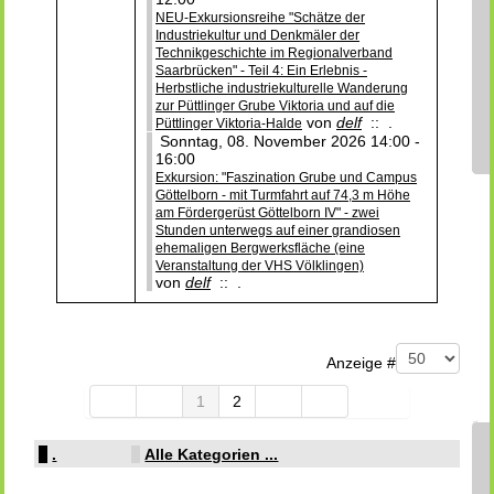
NEU-Exkursionsreihe "Schätze der
Industriekultur und Denkmäler der
Technikgeschichte im Regionalverband
Saarbrücken" - Teil 4: Ein Erlebnis -
Herbstliche industriekulturelle Wanderung
zur Püttlinger Grube Viktoria und auf die
von
delf
:: .
Püttlinger Viktoria-Halde
Sonntag, 08. November 2026 14:00 -
16:00
Exkursion: "Faszination Grube und Campus
Göttelborn - mit Turmfahrt auf 74,3 m Höhe
am Fördergerüst Göttelborn IV" - zwei
Stunden unterwegs auf einer grandiosen
ehemaligen Bergwerksfläche (eine
Veranstaltung der VHS Völklingen)
von
delf
:: .
Limite der Paginierungsliste
Anzeige #
1
2
.
Alle Kategorien ...