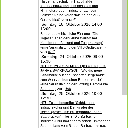
Haldenlandschaft mit Haupthalde,
Kohlbachtalweiher, Himmelspfeil und
Himmelsspiegel - Industrienatur vom
Feinsten! (eine Veranstaltung der VHS
von
delf
:: .
Quierschied)
Sonntag, 18. Oktober 2026 14:00 -
16:00
Bergbaugeschichtliche Führung: "Die
Tagesanlagen der Grube Warndt bei
Karlsbrunn - Bestand und Folgenutzung"
(eine Veranstaltung der VHS Großrosseln)
von
delf
:: .
Samstag, 24. Oktober 2026 09:00 -
15:30
NEUES TAGES-SEMINAR (kostenfrei): "10
JAHRE SAARPOLYGON - Wie die neue
Landmarke auf der Ensdorfer Bergehalde
zum Wahrzeichen einer Region! wurde"
(eine Veranstaltung der Stiftung Demokratie
von
delf
:: .
Saarland)
Sonntag, 25. Oktober 2026 10:00 -
12:30
NEU-Exkursionsreihe "Schätze der
Industriekultur und Denkmäler der
Technikgeschichte im Regionalverband
Saarbrücken" - Teil 3: Die Burbacher
Industriekultur mal anders sehen - Immer der
Saar entlang vom Staden Burbach bis nach