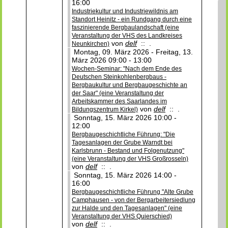
16:00
Industriekultur und Industriewildnis am
Standort Heinitz - ein Rundgang durch eine
faszinierende Bergbaulandschaft (eine
Veranstaltung der VHS des Landkreises
von
delf
:: .
Neunkirchen)
Montag, 09. März 2026 - Freitag, 13.
März 2026 09:00 - 13:00
Wochen-Seminar: "Nach dem Ende des
Deutschen Steinkohlenbergbaus -
Bergbaukultur und Bergbaugeschichte an
der Saar" (eine Veranstaltung der
Arbeitskammer des Saarlandes im
von
delf
:: .
Bildungszentrum Kirkel)
Sonntag, 15. März 2026 10:00 -
12:00
Bergbaugeschichtliche Führung: "Die
Tagesanlagen der Grube Warndt bei
Karlsbrunn - Bestand und Folgenutzung"
(eine Veranstaltung der VHS Großrosseln)
von
delf
:: .
Sonntag, 15. März 2026 14:00 -
16:00
Bergbaugeschichtliche Führung "Alte Grube
Camphausen - von der Bergarbeitersiedlung
zur Halde und den Tagesanlagen" (eine
Veranstaltung der VHS Quierschied)
von
delf
:: .